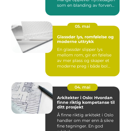
som en blanding av forven...
05. mai
Glassdør lys, romfølelse og
moderne uttrykk
En glassdør slipper lys
mellom rom, gir en følelse
av mer plass og skaper et
moderne preg i både bol...
04. mai
Arkitekter i Oslo: Hvordan
finne riktig kompetanse til
ditt prosjekt
Å finne riktig arkitekt i Oslo
handler om mer enn å sikre
fine tegninger. En god