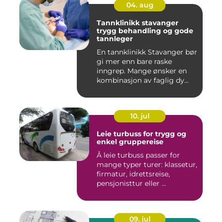
04. aug
Tannklinikk stavanger
trygg behandling og gode
tannleger
En tannklinikk Stavanger bør
gi mer enn bare raske
inngrep. Mange ønsker en
kombinasjon av faglig dy...
10. jul
Leie turbuss for trygg og
enkel gruppereise
Å leie turbuss passer for
mange typer turer: klassetur,
firmatur, idrettsreise,
pensjonisttur eller ...
09. jul