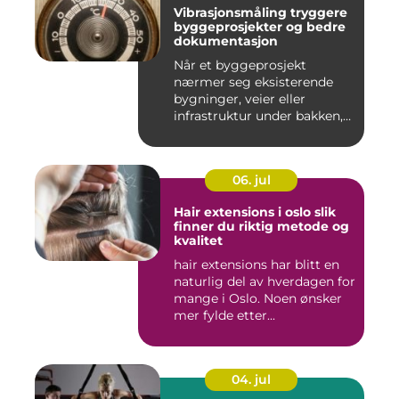
Vibrasjonsmåling tryggere
byggeprosjekter og bedre
dokumentasjon
Når et byggeprosjekt
nærmer seg eksisterende
bygninger, veier eller
infrastruktur under bakken,
opps...
06. jul
Hair extensions i oslo slik
finner du riktig metode og
kvalitet
hair extensions har blitt en
naturlig del av hverdagen for
mange i Oslo. Noen ønsker
mer fylde etter...
04. jul