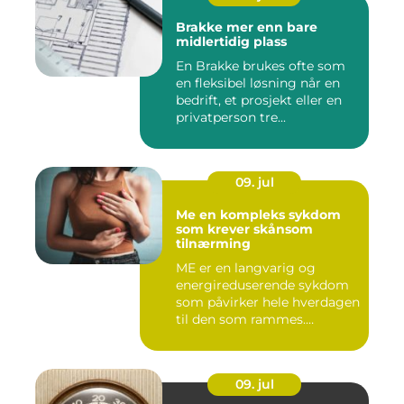
Brakke mer enn bare
midlertidig plass
En Brakke brukes ofte som
en fleksibel løsning når en
bedrift, et prosjekt eller en
privatperson tre...
09. jul
Me en kompleks sykdom
som krever skånsom
tilnærming
ME er en langvarig og
energireduserende sykdom
som påvirker hele hverdagen
til den som rammes.
Mange...
09. jul