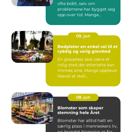
ofte brått, selv om
problemene har bygget seg
opp over tid. Mange
opplever en...
09. jun
Bedplater en enkel vei til et
ryddig og varig gravsted
En gravplass skal være et
rolig sted der etterlatte kan
minnes sine. Mange opplever
likevel at stell...
08. jun
Blomster som skaper
stemning hele Året
Blomster har alltid hatt en
særlig plass i menneskers liv,
og brandet blomster er for