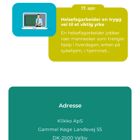
17. apr
Helsefagarbeider en trygg
vei til et viktig yrke
En helsefagarbeider jobber
nær mennesker som trenger
hjelp i hverdagen, enten på
sykehjem, i hjemmet...
Adresse