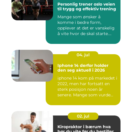
Personlig trener oslo veien
til trygg og effektiv trening
Mange som ønsker å
komme i bedre form,
opplever at det er vanskelig
å vite hvor de skal starte.
Andr...
04. jul
Iphone 14 derfor holder
den seg aktuell i 2026
iphone 14 kom på markedet i
2022, men har fortsatt en
sterk posisjon noen år
senere. Mange som vurde...
02. jul
Kiropraktor i bærum hva
bør du vite før du bestiller