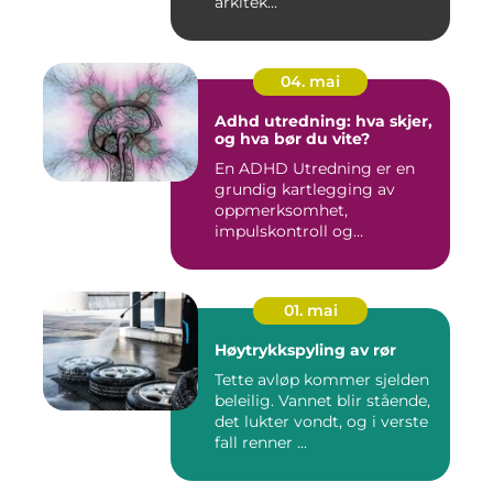
arkitek...
04. mai
Adhd utredning: hva skjer,
og hva bør du vite?
En ADHD Utredning er en
grundig kartlegging av
oppmerksomhet,
impulskontroll og
aktivitetsnivå for å...
01. mai
Høytrykkspyling av rør
Tette avløp kommer sjelden
beleilig. Vannet blir stående,
det lukter vondt, og i verste
fall renner ...