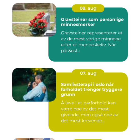
08. aug
Gravsteiner som personlige
minnesmerker
Gravsteiner representerer et
av de mest varige minnene
etter et menneskeliv. Når
pår&osl...
07. aug
Samlivsterapi i oslo når
forholdet trenger tryggere
grunn
Å leve i et parforhold kan
være noe av det mest
givende, men også noe av
det mest krevende
mennesker...