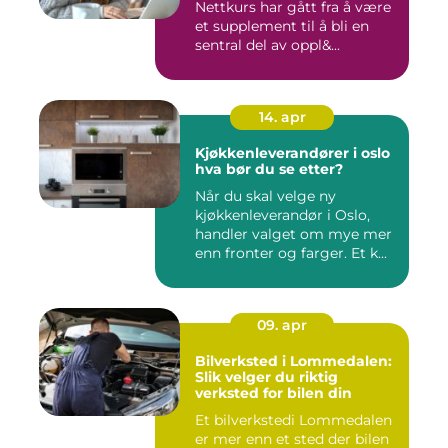
Nettkurs har gått fra å være
et supplement til å bli en
sentral del av oppl&...
14. apr
Kjøkkenleverandører i oslo
hva bør du se etter?
Når du skal velge ny
kjøkkenleverandør i Oslo,
handler valget om mye mer
enn fronter og farger. Et k...
09. apr
Bilverksted i Lommedalen:
Slik velger du riktig
verksted for bilen din
Et bilverkstedi Lommedalen
er mer enn et sted der bilen