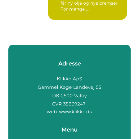
får ny olje og nye bremser.
For mange ...
Adresse
web:
www.klikko.dk
Menu