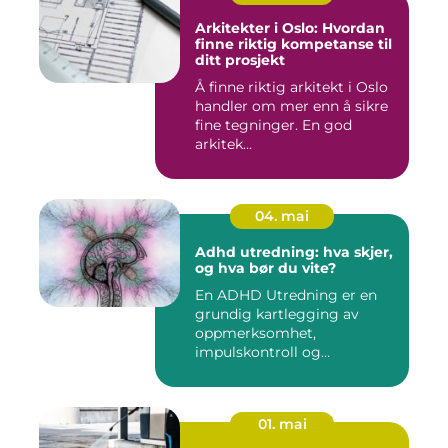
Arkitekter i Oslo: Hvordan
finne riktig kompetanse til
ditt prosjekt
Å finne riktig arkitekt i Oslo
handler om mer enn å sikre
fine tegninger. En god
arkitek...
04. mai
Adhd utredning: hva skjer,
og hva bør du vite?
En ADHD Utredning er en
grundig kartlegging av
oppmerksomhet,
impulskontroll og
aktivitetsnivå for å...
01. mai