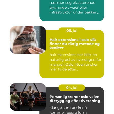
nærmer seg eksisterende
bygninger, veier eller
infrastruktur under bakken,
opps...
06. jul
Hair extensions i oslo slik
finner du riktig metode og
kvalitet
hair extensions har blitt en
naturlig del av hverdagen for
mange i Oslo. Noen ønsker
mer fylde etter...
04. jul
Personlig trener oslo veien
til trygg og effektiv trening
Mange som ønsker å
komme i bedre form,