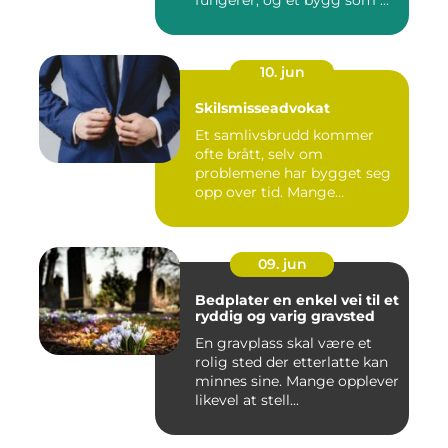
fungerer, og et bygg som ...
10. jun
Skilsmisseadvokat
Et samlivsbrudd kommer
ofte brått, selv om
problemene har bygget seg
opp over tid. Mange
opplever en...
09. jun
Bedplater en enkel vei til et
ryddig og varig gravsted
En gravplass skal være et
rolig sted der etterlatte kan
minnes sine. Mange opplever
likevel at stell...