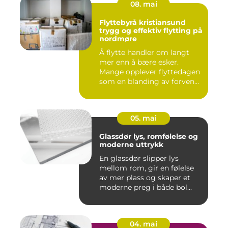
08. mai
Flyttebyrå kristiansund
trygg og effektiv flytting på
nordmøre
Å flytte handler om langt
mer enn å bære esker.
Mange opplever flyttedagen
som en blanding av forven...
05. mai
Glassdør lys, romfølelse og
moderne uttrykk
En glassdør slipper lys
mellom rom, gir en følelse
av mer plass og skaper et
moderne preg i både bol...
04. mai