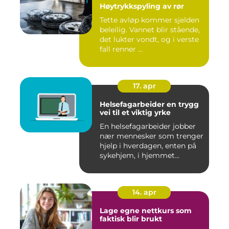
Høytrykkspyling av rør
Tette avløp kommer sjelden
beleilig. Vannet blir stående,
det lukter vondt, og i verste
fall renner ...
17. apr
Helsefagarbeider en trygg
vei til et viktig yrke
En helsefagarbeider jobber
nær mennesker som trenger
hjelp i hverdagen, enten på
sykehjem, i hjemmet...
14. apr
Lage egne nettkurs som
faktisk blir brukt