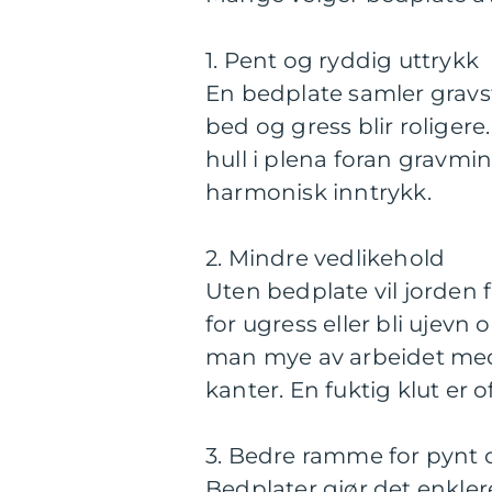
1. Pent og ryddig uttrykk
En bedplate samler gravs
bed og gress blir roligere
hull i plena foran gravmi
harmonisk inntrykk.
2. Mindre vedlikehold
Uten bedplate vil jorden f
for ugress eller bli ujev
man mye av arbeidet med l
kanter. En fuktig klut er o
3. Bedre ramme for pynt 
Bedplater gjør det enklere