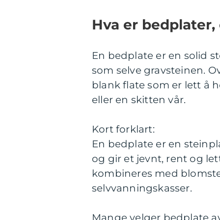
Hva er bedplater,
En bedplate er en solid st
som selve gravsteinen. Ove
blank flate som er lett å
eller en skitten vår.
Kort forklart:
En bedplate er en steinp
og gir et jevnt, rent og l
kombineres med blomster
selvvanningskasser.
Mange velger bedplate a