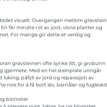
tedet visuelt. Overgangen mellom gravstein
. En får mindre rot av jord, visne planter og
nnet. For mange gir dette et verdig og
oran gravsteinen ofte synke litt, gi grobunn
n og gjørmete. Med en hel steinplate unngår
uking, påfyll av jord og reparasjon av
fte nok for å få bort løv, barnåler og fugleskit
og blomster
 å plassere pynt, lykter, lys og blomster.