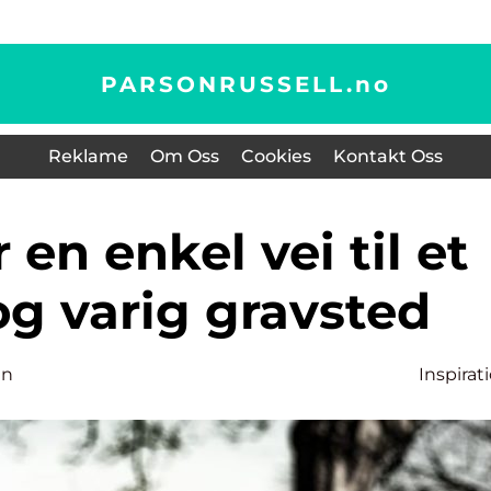
PARSONRUSSELL.
no
Reklame
Om Oss
Cookies
Kontakt Oss
og varig gravsted
en
Inspirat