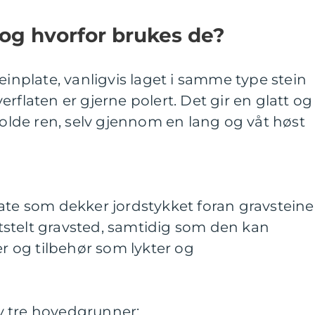
 og hvorfor brukes de?
einplate, vanligvis laget i samme type stein
rflaten er gjerne polert. Det gir en glatt og
 holde ren, selv gjennom en lang og våt høst
late som dekker jordstykket foran gravstein
ettstelt gravsted, samtidig som den kan
 og tilbehør som lykter og
v tre hovedgrunner: