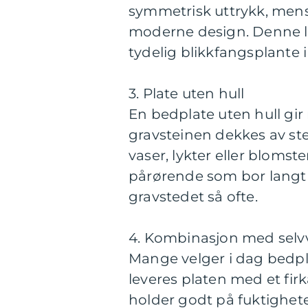
symmetrisk uttrykk, mens
moderne design. Denne l
tydelig blikkfangsplante 
3. Plate uten hull
En bedplate uten hull gir
gravsteinen dekkes av ste
vaser, lykter eller blomste
pårørende som bor langt u
gravstedet så ofte.
4. Kombinasjon med sel
Mange velger i dag bedpl
leveres platen med et fir
holder godt på fuktighete