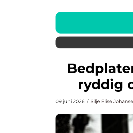
Bedplater en enkel vei til et
ryddig 
09 juni 2026
Silje Elise Johans