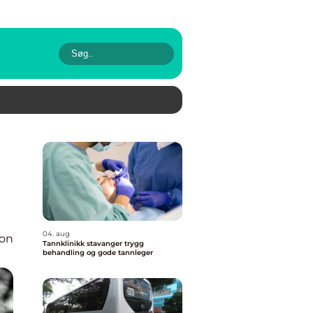
04. aug
ion
Tannklinikk stavanger trygg
behandling og gode tannleger