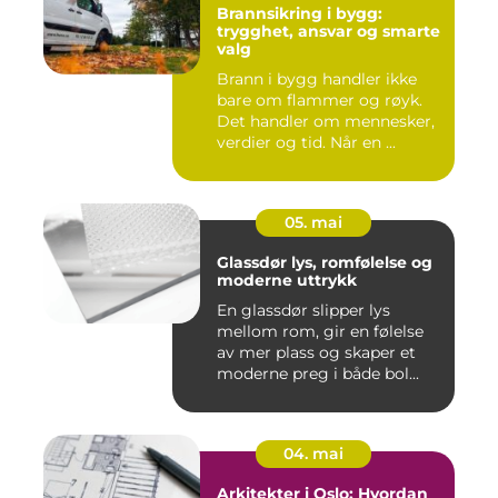
Brannsikring i bygg:
trygghet, ansvar og smarte
valg
Brann i bygg handler ikke
bare om flammer og røyk.
Det handler om mennesker,
verdier og tid. Når en ...
05. mai
Glassdør lys, romfølelse og
moderne uttrykk
En glassdør slipper lys
mellom rom, gir en følelse
av mer plass og skaper et
moderne preg i både bol...
04. mai
Arkitekter i Oslo: Hvordan