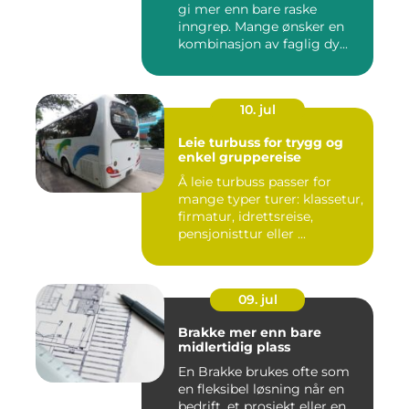
gi mer enn bare raske
inngrep. Mange ønsker en
kombinasjon av faglig dy...
10. jul
Leie turbuss for trygg og
enkel gruppereise
Å leie turbuss passer for
mange typer turer: klassetur,
firmatur, idrettsreise,
pensjonisttur eller ...
09. jul
Brakke mer enn bare
midlertidig plass
En Brakke brukes ofte som
en fleksibel løsning når en
bedrift, et prosjekt eller en