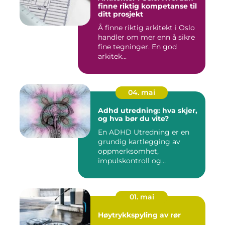
finne riktig kompetanse til
ditt prosjekt
Å finne riktig arkitekt i Oslo
handler om mer enn å sikre
fine tegninger. En god
arkitek...
04. mai
Adhd utredning: hva skjer,
og hva bør du vite?
En ADHD Utredning er en
grundig kartlegging av
oppmerksomhet,
impulskontroll og
aktivitetsnivå for å...
01. mai
Høytrykkspyling av rør