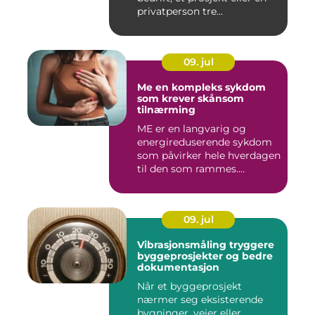
privatperson tre...
09. jul
Me en kompleks sykdom
som krever skånsom
tilnærming
ME er en langvarig og
energireduserende sykdom
som påvirker hele hverdagen
til den som rammes.
Mange...
09. jul
Vibrasjonsmåling tryggere
byggeprosjekter og bedre
dokumentasjon
Når et byggeprosjekt
nærmer seg eksisterende
bygninger, veier eller