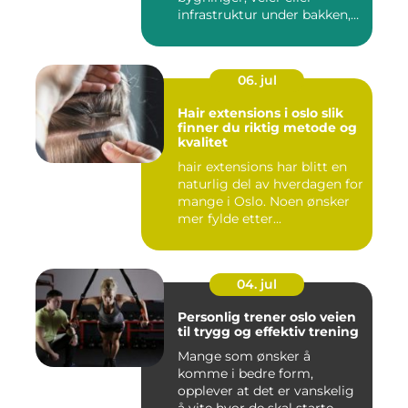
infrastruktur under bakken,
opps...
06. jul
Hair extensions i oslo slik
finner du riktig metode og
kvalitet
hair extensions har blitt en
naturlig del av hverdagen for
mange i Oslo. Noen ønsker
mer fylde etter...
04. jul
Personlig trener oslo veien
til trygg og effektiv trening
Mange som ønsker å
komme i bedre form,
opplever at det er vanskelig