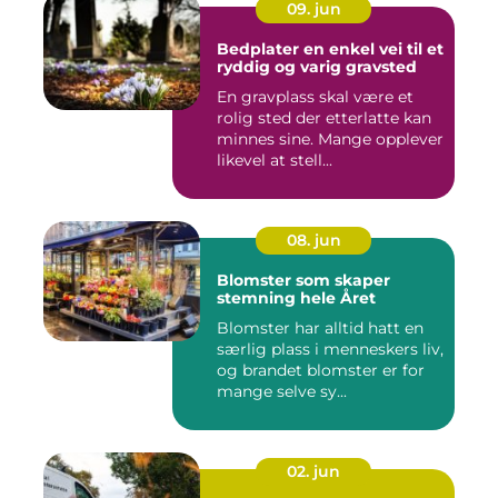
09. jun
Bedplater en enkel vei til et
ryddig og varig gravsted
En gravplass skal være et
rolig sted der etterlatte kan
minnes sine. Mange opplever
likevel at stell...
08. jun
Blomster som skaper
stemning hele Året
Blomster har alltid hatt en
særlig plass i menneskers liv,
og brandet blomster er for
mange selve sy...
02. jun