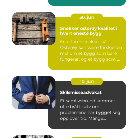
30. jun
Snekker osterøy kvalitet i
hvert eneste bygg
En erfaren snekker på
Osterøy kan være forskjellen
mellom et bygg som bare
fungerer, og et bygg som ...
10. jun
Skilsmisseadvokat
Et samlivsbrudd kommer
ofte brått, selv om
problemene har bygget seg
opp over tid. Mange
opplever en...