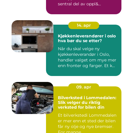
sentral del av oppl&...
14. apr
Kjøkkenleverandører i oslo
hva bør du se etter?
Når du skal velge ny
kjøkkenleverandør i Oslo,
handler valget om mye mer
enn fronter og farger. Et k...
09. apr
Bilverksted i Lommedalen:
Slik velger du riktig
verksted for bilen din
Et bilverkstedi Lommedalen
er mer enn et sted der bilen
får ny olje og nye bremser.
For mange ...