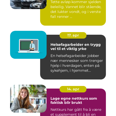
Tette avløp kommer sjelden
beleilig. Vannet blir stående,
det lukter vondt, og i verste
fall renner ...
17. apr
Helsefagarbeider en trygg
vei til et viktig yrke
En helsefagarbeider jobber
nær mennesker som trenger
hjelp i hverdagen, enten på
sykehjem, i hjemmet...
14. apr
Lage egne nettkurs som
faktisk blir brukt
Nettkurs har gått fra å være
et supplement til å bli en