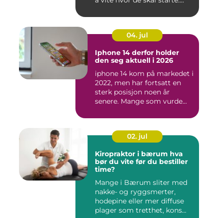
å vite hvor de skal starte.
Andr...
04. jul
Iphone 14 derfor holder
den seg aktuell i 2026
iphone 14 kom på markedet i
2022, men har fortsatt en
sterk posisjon noen år
senere. Mange som vurde...
02. jul
Kiropraktor i bærum hva
bør du vite før du bestiller
time?
Mange i Bærum sliter med
nakke- og ryggsmerter,
hodepine eller mer diffuse
plager som tretthet, kons...