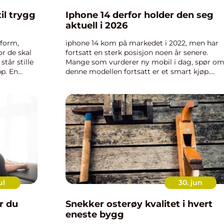
Iphone 14 derfor holder den seg
aktuell i 2026
form,
iphone 14 kom på markedet i 2022, men har
or de skal
fortsatt en sterk posisjon noen år senere.
står stille
Mange som vurderer ny mobil i dag, spør o
pp. En
denne modellen fortsatt er et smart kjøp.
ne
Svaret handler om mer enn bare rå ytelse. De
handler også om hvor lenge telefon...
ul
30. jun
Snekker osterøy kvalitet i hvert
eneste bygg