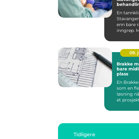
behandli
tannlege
En tannkli
Stavanger
enn bare 
inngrep. 
ønsker en
kombinasj
faglig dy...
09. j
Brakke mer enn
bare midl
plass
En Brakke
som en fle
løsning nå
et prosjekt
privatperso
Tidligere