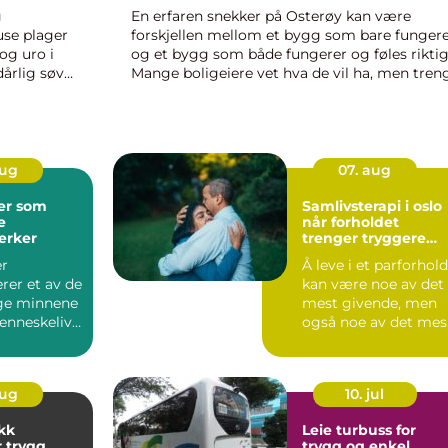
g
En erfaren snekker på Osterøy kan være
use plager
forskjellen mellom et bygg som bare fungere
og uro i
og et bygg som både fungerer og føles riktig
dårlig søvn
Mange boligeiere vet hva de vil ha, men tren
lere
en fagperson som kan omsette ønsker til sol
løsninger. En dyktig sne...
aug
07. aug
er som
Samlivsterapi i oslo
e
når forholdet
erker
trenger tryggere
grunn
er
Å leve i et parforhold
rer et av de
kan være noe av det
ge minnene
mest givende, men
enneskeliv.
også noe av det mes
...
krevende mennesker.
aug
10. jul
kk
Leie turbuss for
gg
trygg og enkel