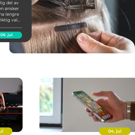
lig del av
en ønsker
 ha lengre
Riktig valg
r om
gelig o...
06. jul
ul
04. jul