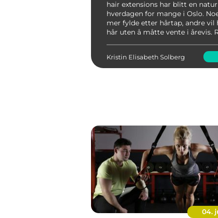
hair extensions har blitt en natur
hverdagen for mange i Oslo. No
mer fylde etter hårtap, andre vil
hår uten å måtte vente i årevis. 
av hår, metode og salong avgjø
resultatet oppleves naturlig, beha
Kristin Elisabeth Solberg
04. j