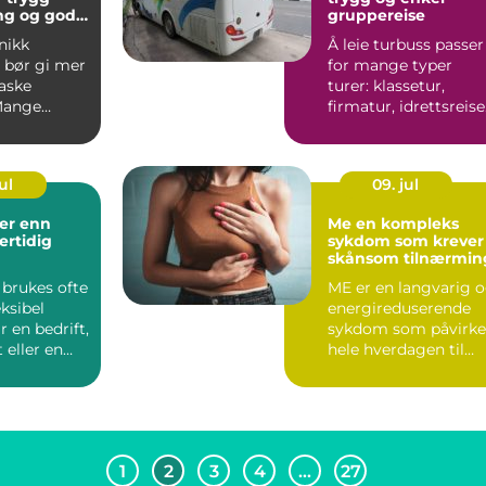
ng og gode
gruppereise
r
nikk
Å leie turbuss passer
 bør gi mer
for mange typer
raske
turer: klassetur,
Mange
firmatur, idrettsreise
pensjonisttur eller ...
on av
ul
09. jul
Me en kompleks
ertidig
sykdom som krever
skånsom tilnærmin
 brukes ofte
ME er en langvarig 
ksibel
energireduserende
r en bedrift,
sykdom som påvirke
 eller en
hele hverdagen til
n tre...
den som rammes.
Mange...
1
2
3
4
…
27