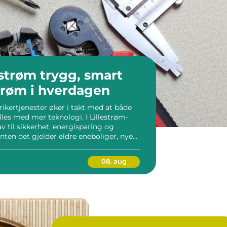
ygg, smart
røm i hverdagen
trikertjenester øker i takt med at både
les med mer teknologi. I Lillestrøm-
v til sikkerhet, energisparing og
nten det gjelder eldre eneboliger, nye
okaler. En erfaren elektriker Lillestrøm
08. aug