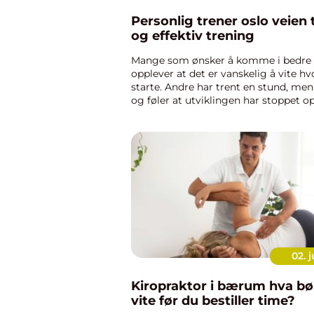
Personlig trener oslo veien til trygg
og effektiv trening
Mange som ønsker å komme i bedre 
opplever at det er vanskelig å vite hv
starte. Andre har trent en stund, men 
og føler at utviklingen har stoppet o
Personlig Trener Oslo kan gjøre den
prosessen både tryggere, mer m...
02. j
Kiropraktor i bærum hva bør du
vite før du bestiller time?