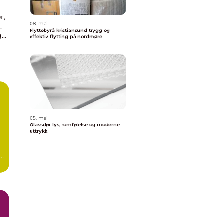
r,
08. mai
.
Flyttebyrå kristiansund trygg og
ger
effektiv flytting på nordmøre
ide
05. mai
Glassdør lys, romfølelse og moderne
uttrykk
t
..