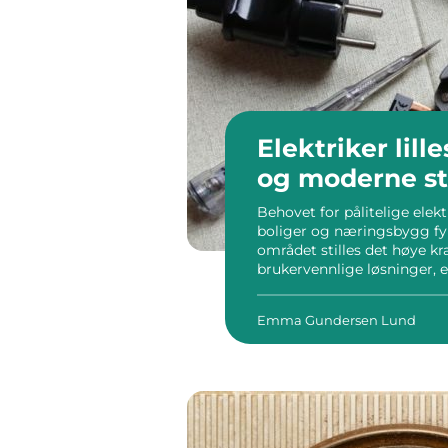
Elektriker lillestrøm tr
og moderne st
Behovet for pålitelige elek
boliger og næringsbygg fyl
området stilles det høye kra
brukervennlige løsninger, e
leilighetsbygg eller kontorl
kan bidra til tryggere i...
Emma Gundersen Lund