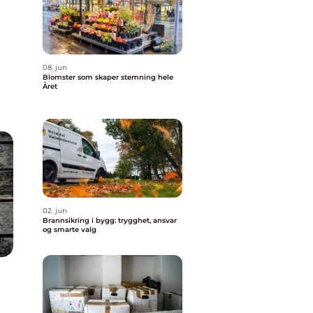
08. jun
Blomster som skaper stemning hele
m
Året
t
02. jun
Brannsikring i bygg: trygghet, ansvar
og smarte valg