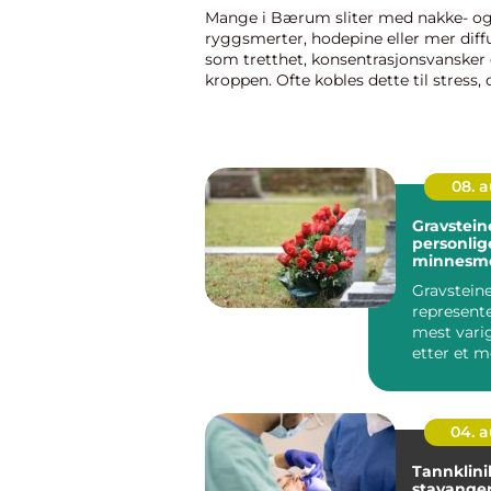
Mange i Bærum sliter med nakke- o
ryggsmerter, hodepine eller mer diff
som tretthet, konsentrasjonsvansker 
kroppen. Ofte kobles dette til stress, 
eller bare en travel hverdag. Men for f
handler det om hvordan ryggr...
08. 
Gravstein
personlig
minnesm
Gravstein
represente
mest vari
etter et m
Når pår&osl
04. 
Tannklini
stavanger try