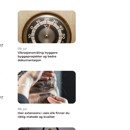
er
09. jul
Vibrasjonsmåling tryggere
byggeprosjekter og bedre
dokumentasjon
t
yr
06. jul
Hair extensions i oslo slik finner du
riktig metode og kvalitet