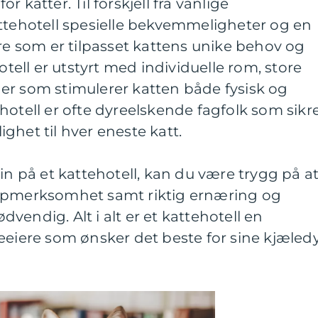
 katter. Til forskjell fra vanlige
attehotell spesielle bekvemmeligheter og en
 som er tilpasset kattens unike behov og
ll er utstyrt med individuelle rom, store
er som stimulerer katten både fysisk og
hotell er ofte dyreelskende fagfolk som sikr
lighet til hver eneste katt.
in på et kattehotell, kan du være trygg på a
oppmerksomhet samt riktig ernæring og
endig. Alt i alt er et kattehotell en
eeiere som ønsker det beste for sine kjæled