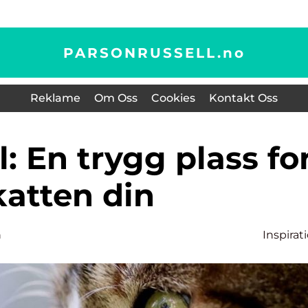
PARSONRUSSELL.
no
Reklame
Om Oss
Cookies
Kontakt Oss
katten din
n
Inspirat