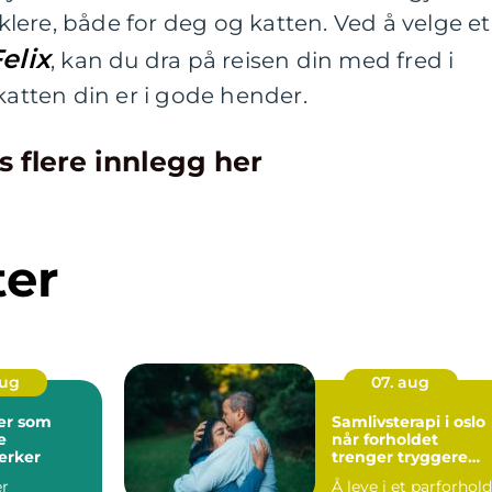
enklere, både for deg og katten. Ved å velge et
Felix
, kan du dra på reisen din med fred i
katten din er i gode hender.
s flere innlegg her
ter
aug
07. aug
er som
Samlivsterapi i oslo
e
når forholdet
erker
trenger tryggere
grunn
er
Å leve i et parforhold