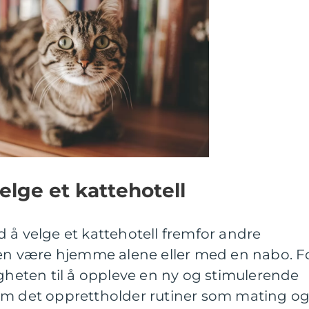
elge et kattehotell
 å velge et kattehotell fremfor andre
tten være hjemme alene eller med en nabo. F
igheten til å oppleve en ny og stimulerende
om det opprettholder rutiner som mating o