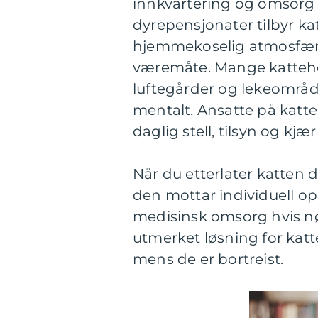
innkvartering og omsorg for
dyrepensjonater tilbyr k
hjemmekoselig atmosfære
væremåte. Mange kattehote
luftegårder og lekeområd
mentalt. Ansatte på katte
daglig stell, tilsyn og kjær
Når du etterlater katten d
den mottar individuell 
medisinsk omsorg hvis nødv
utmerket løsning for katt
mens de er bortreist.