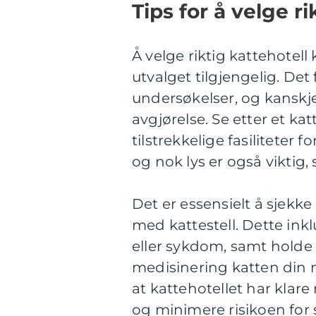
Tips for å velge ri
Å velge riktig kattehotel
utvalget tilgjengelig. Det
undersøkelser, og kanskje
avgjørelse. Se etter et ka
tilstrekkelige fasiliteter
og nok lys er også viktig,
Det er essensielt å sjekke 
med kattestell. Dette ink
eller sykdom, samt holde 
medisinering katten din 
at kattehotellet har klar
og minimere risikoen for 