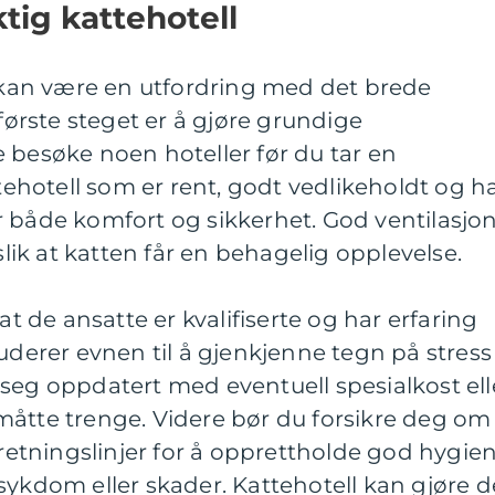
ktig kattehotell
l kan være en utfordring med det brede
 første steget er å gjøre grundige
 besøke noen hoteller før du tar en
ttehotell som er rent, godt vedlikeholdt og h
 for både komfort og sikkerhet. God ventilasjo
 slik at katten får en behagelig opplevelse.
at de ansatte er kvalifiserte og har erfaring
luderer evnen til å gjenkjenne tegn på stress
seg oppdatert med eventuell spesialkost ell
måtte trenge. Videre bør du forsikre deg om
e retningslinjer for å opprettholde god hygie
sykdom eller skader. Kattehotell kan gjøre d