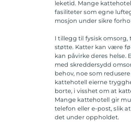
leketid. Mange kattehotell
fasiliteter som egne lufte
mosjon under sikre forho
I tillegg til fysisk omsorg
støtte. Katter kan være fø
kan påvirke deres helse. 
med skreddersydd omsorg 
behov, noe som reduserer
kattehotell eierne tryggh
borte, i visshet om at ka
Mange kattehotell gir mu
telefon eller e-post, slik
det under oppholdet.