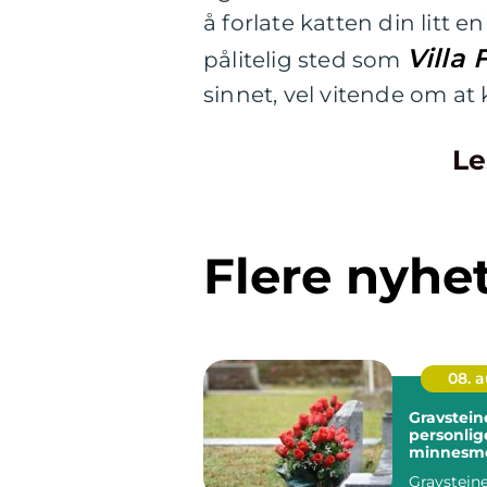
å forlate katten din litt 
Villa 
pålitelig sted som
sinnet, vel vitende om at 
Le
Flere nyhe
08. 
Gravstein
personlig
minnesm
Gravstein