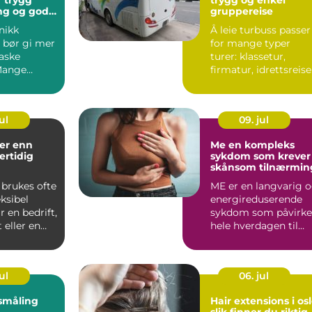
gg
trygg og enkel
ng og gode
gruppereise
r
nikk
Å leie turbuss passer
 bør gi mer
for mange typer
raske
turer: klassetur,
Mange
firmatur, idrettsreise
pensjonisttur eller ...
on av
ul
09. jul
Me en kompleks
ertidig
sykdom som krever
skånsom tilnærmin
 brukes ofte
ME er en langvarig 
ksibel
energireduserende
r en bedrift,
sykdom som påvirke
 eller en
hele hverdagen til
n tre...
den som rammes.
Mange...
ul
06. jul
småling
Hair extensions i os