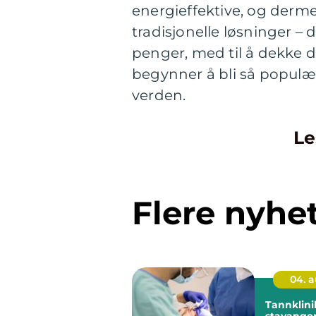
energieffektive, og derm
tradisjonelle løsninger –
penger, med til å dekke 
begynner å bli så populært
verden.
Le
Flere nyhe
04. 
Tannklini