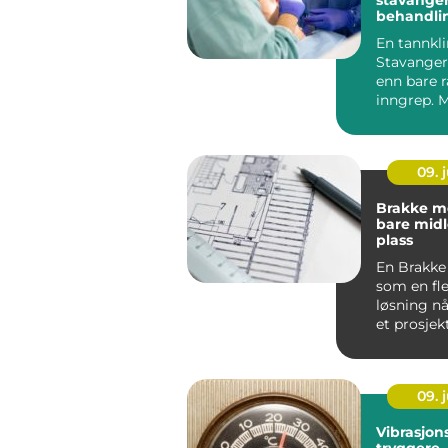
stavanger try
behandli
tannlege
En tannkli
Stavanger
enn bare 
inngrep. 
ønsker en
kombinasj
faglig dy...
09. j
Brakke mer enn
bare midl
plass
En Brakke
som en fle
løsning nå
et prosjekt
privatperso
09. j
Vibrasjon