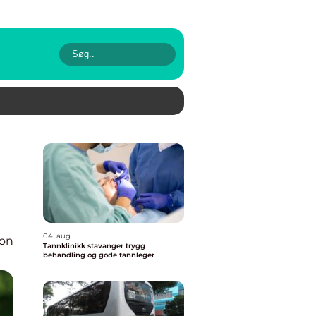
04. aug
ion
Tannklinikk stavanger trygg
behandling og gode tannleger