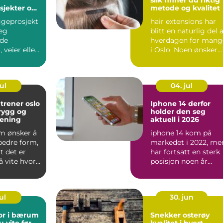
slik finner du riktig
sjekter og
metode og kvalitet
ggeprosjekt
hair extensions har
asjon
eg
blitt en naturlig del 
nde
hverdagen for mang
 veier eller
i Oslo. Noen ønsker
tur under
mer fylde etter...
ps...
ul
04. jul
 trener oslo
Iphone 14 derfor
trygg og
holder den seg
rening
aktuell i 2026
m ønsker å
iphone 14 kom på
edre form,
markedet i 2022, me
t det er
har fortsatt en sterk
å vite hvor
posisjon noen år
rte. Andr...
senere. Mange som
vurde...
ul
30. jun
or i bærum
Snekker osterøy