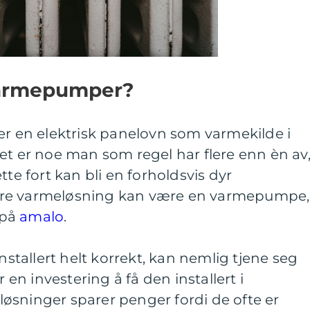
varmepumper?
er en elektrisk panelovn som varmekilde i
et er noe man som regel har flere enn èn av
tte fort kan bli en forholdsvis dyr
ere varmeløsning kan være en varmepumpe,
 på
amalo
.
tallert helt korrekt, kan nemlig tjene seg
r en investering å få den installert i
øsninger sparer penger fordi de ofte er