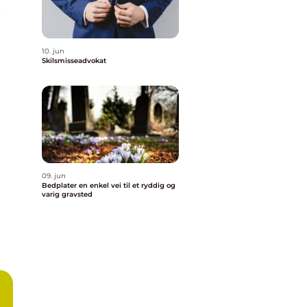
e
10. jun
Skilsmisseadvokat
09. jun
Bedplater en enkel vei til et ryddig og
varig gravsted