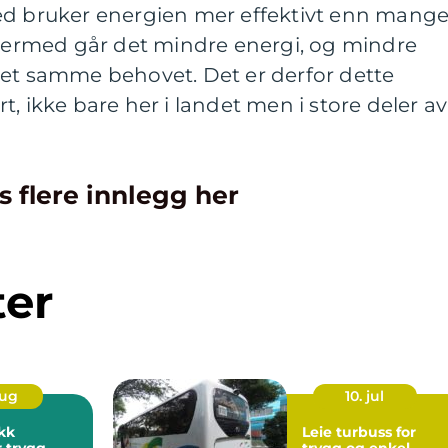
ed bruker energien mer effektivt enn mang
 dermed går det mindre energi, og mindre
det samme behovet. Det er derfor dette
, ikke bare her i landet men i store deler av
s flere innlegg her
ter
aug
10. jul
kk
Leie turbuss for