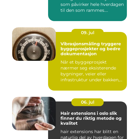
som påvirker hele hverdagen
til den som rammes.
Mange...
09. jul
Vibrasjonsmåling tryggere
byggeprosjekter og bedre
dokumentasjon
Når et byggeprosjekt
nærmer seg eksisterende
bygninger, veier eller
infrastruktur under bakken,
opps...
06. jul
Hair extensions i oslo slik
finner du riktig metode og
kvalitet
hair extensions har blitt en
naturlig del av hverdagen for