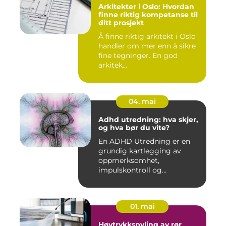
Arkitekter i Oslo: Hvordan
finne riktig kompetanse til
ditt prosjekt
Å finne riktig arkitekt i Oslo
handler om mer enn å sikre
fine tegninger. En god
arkitek...
04. mai
Adhd utredning: hva skjer,
og hva bør du vite?
En ADHD Utredning er en
grundig kartlegging av
oppmerksomhet,
impulskontroll og
aktivitetsnivå for å...
01. mai
Høytrykkspyling av rør