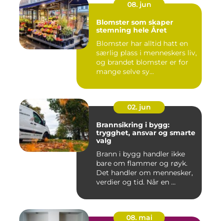
08. jun
Blomster som skaper
stemning hele Året
Blomster har alltid hatt en
særlig plass i menneskers liv,
og brandet blomster er for
mange selve sy...
02. jun
Brannsikring i bygg:
trygghet, ansvar og smarte
valg
Brann i bygg handler ikke
bare om flammer og røyk.
Det handler om mennesker,
verdier og tid. Når en ...
08. mai