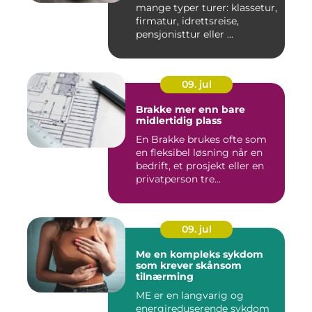
mange typer turer: klassetur,
firmatur, idrettsreise,
pensjonisttur eller ...
09. jul
Brakke mer enn bare
midlertidig plass
En Brakke brukes ofte som
en fleksibel løsning når en
bedrift, et prosjekt eller en
privatperson tre...
09. jul
Me en kompleks sykdom
som krever skånsom
tilnærming
ME er en langvarig og
energireduserende sykdom