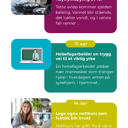
Tette avløp kommer sjelden
beleilig. Vannet blir stående,
det lukter vondt, og i verste
fall renner ...
17. apr
Helsefagarbeider en trygg
vei til et viktig yrke
En helsefagarbeider jobber
nær mennesker som trenger
hjelp i hverdagen, enten på
sykehjem, i hjemmet...
14. apr
Lage egne nettkurs som
faktisk blir brukt
Nettkurs har gått fra å være