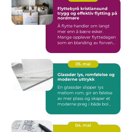
Flyttebyrå kristiansund
trygg og effektiv flytting på
nordmøre
Å flytte handler om langt
mer enn å bære esker.
Mange opplever flyttedagen
som en blanding av forven...
05. mai
Glassdør lys, romfølelse og
moderne uttrykk
En glassdør slipper lys
mellom rom, gir en følelse
av mer plass og skaper et
moderne preg i både bol...
04. mai