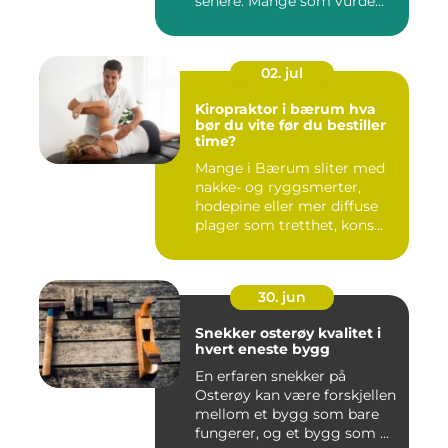
senere. Mange som vurde...
02. jul
Kiropraktor i bærum hva
bør du vite før du bestiller
time?
Mange i Bærum sliter med
nakke- og ryggsmerter,
hodepine eller mer diffuse
plager som tretthet, kons...
30. jun
Snekker osterøy kvalitet i
hvert eneste bygg
En erfaren snekker på
Osterøy kan være forskjellen
mellom et bygg som bare
fungerer, og et bygg som ...