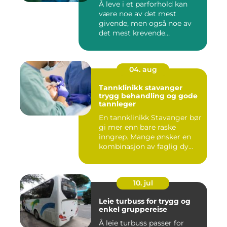
Å leve i et parforhold kan
være noe av det mest
givende, men også noe av
det mest krevende
mennesker...
04. aug
Tannklinikk stavanger
trygg behandling og gode
tannleger
En tannklinikk Stavanger bør
gi mer enn bare raske
inngrep. Mange ønsker en
kombinasjon av faglig dy...
10. jul
Leie turbuss for trygg og
enkel gruppereise
Å leie turbuss passer for