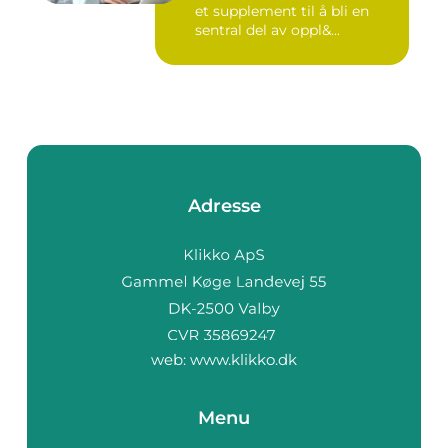
et supplement til å bli en
sentral del av oppl&...
Adresse
web:
www.klikko.dk
Menu