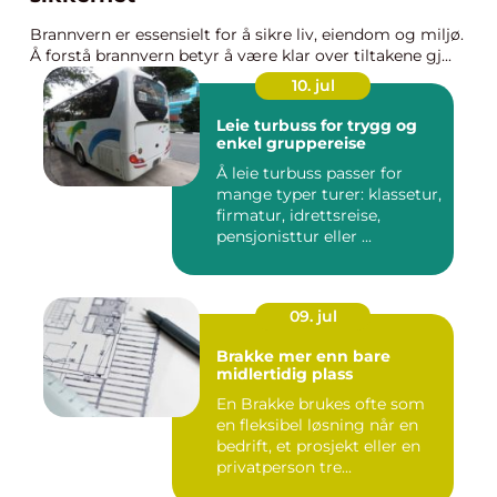
Brannvern er essensielt for å sikre liv, eiendom og miljø.
Å forstå brannvern betyr å være klar over tiltakene gj...
10. jul
Leie turbuss for trygg og
enkel gruppereise
Å leie turbuss passer for
mange typer turer: klassetur,
firmatur, idrettsreise,
pensjonisttur eller ...
09. jul
Brakke mer enn bare
midlertidig plass
En Brakke brukes ofte som
en fleksibel løsning når en
bedrift, et prosjekt eller en
privatperson tre...