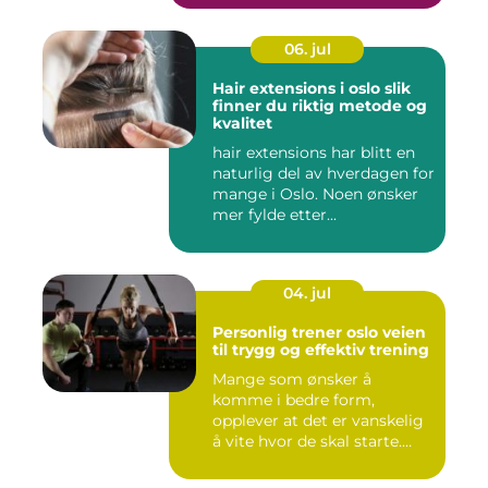
06. jul
Hair extensions i oslo slik
finner du riktig metode og
kvalitet
hair extensions har blitt en
naturlig del av hverdagen for
mange i Oslo. Noen ønsker
mer fylde etter...
04. jul
Personlig trener oslo veien
til trygg og effektiv trening
Mange som ønsker å
komme i bedre form,
opplever at det er vanskelig
å vite hvor de skal starte.
Andr...