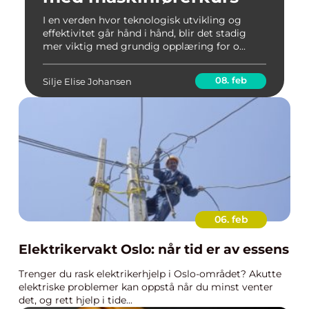
I en verden hvor teknologisk utvikling og
effektivitet går hånd i hånd, blir det stadig
mer viktig med grundig opplæring for o...
08. feb
Silje Elise Johansen
06. feb
Elektrikervakt Oslo: når tid er av essens
Trenger du rask elektrikerhjelp i Oslo-området? Akutte
elektriske problemer kan oppstå når du minst venter
det, og rett hjelp i tide...