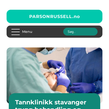
PARSONRUSSELL.
no
Menu
Tannklinikk stavanger