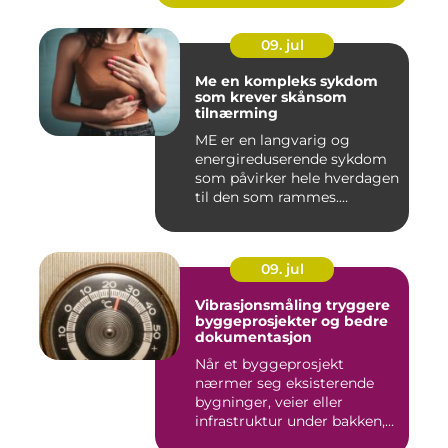
09. jul
Me en kompleks sykdom
som krever skånsom
tilnærming
ME er en langvarig og
energireduserende sykdom
som påvirker hele hverdagen
til den som rammes.
Mange...
09. jul
Vibrasjonsmåling tryggere
byggeprosjekter og bedre
dokumentasjon
Når et byggeprosjekt
nærmer seg eksisterende
bygninger, veier eller
infrastruktur under bakken,
opps...