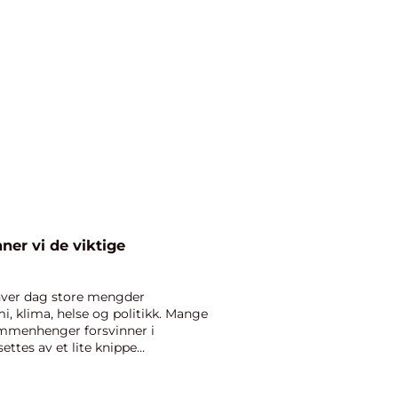
ner vi de viktige
hver dag store mengder
, klima, helse og politikk. Mange
sammenhenger forsvinner i
ettes av et lite knippe
t:...