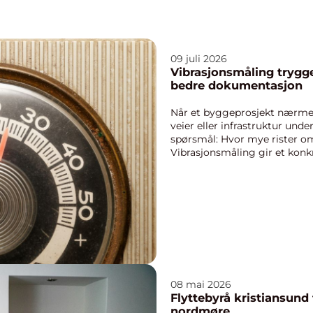
09 juli 2026
Vibrasjonsmåling tryggere byggeprosjekter og
bedre dokumentasjon
Når et byggeprosjekt nærmer
veier eller infrastruktur unde
spørsmål: Hvor mye rister o
Vibrasjonsmåling gir et konkr
kraftige rystelsene er, hvo...
08 mai 2026
Flyttebyrå kristiansund trygg og effektiv flytting på
nordmøre