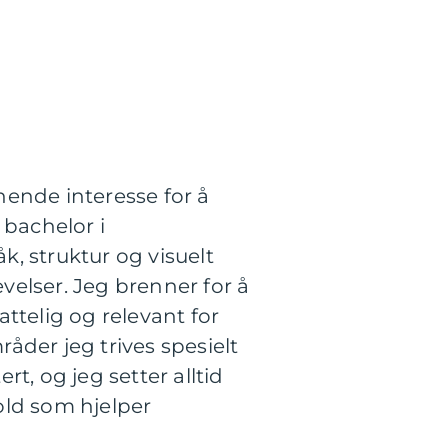
nende interesse for å
 bachelor i
k, struktur og visuelt
elser. Jeg brenner for å
ttelig og relevant for
åder jeg trives spesielt
t, og jeg setter alltid
old som hjelper