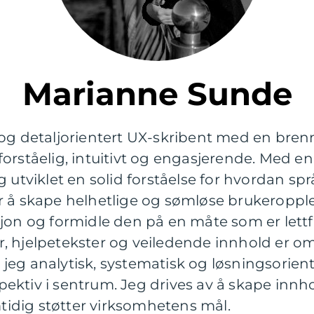
Marianne Sunde
og detaljorientert UX-skribent med en bren
orståelig, intuitivt og engasjerende. Med en
 utviklet en solid forståelse for hvordan språ
 å skape helhetlige og sømløse brukeropplev
jon og formidle den på en måte som er lettfa
 hjelpetekster og veiledende innhold er omr
g analytisk, systematisk og løsningsorienter
ektiv i sentrum. Jeg drives av å skape innh
idig støtter virksomhetens mål.