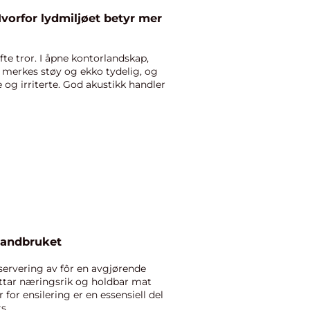
vorfor lydmiljøet betyr mer
fte tror. I åpne kontorlandskap,
merkes støy og ekko tydelig, og
e og irriterte. God akustikk handler
 landbruket
servering av fôr en avgjørende
mottar næringsrik og holdbar mat
for ensilering er en essensiell del
...