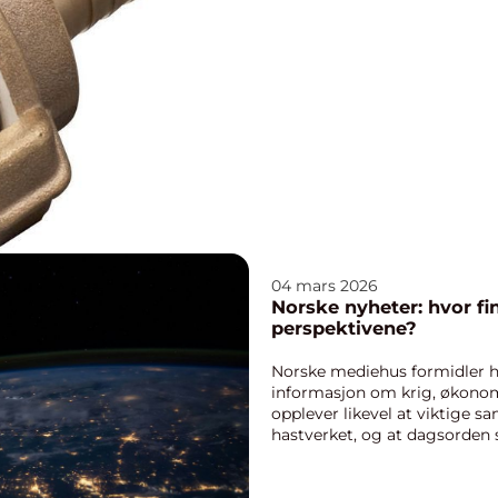
04 mars 2026
Norske nyheter: hvor fin
perspektivene?
Norske mediehus formidler 
informasjon om krig, økonomi
opplever likevel at viktige 
hastverket, og at dagsorden s
redaksjoner. Da blir spørsmåle