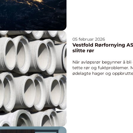
05 februar 2026
Vestfold Rørfornying AS
slitte rør
Når avløpsrør begynner å bli 
tette rør og fuktproblemer. 
ødelagte hager og oppbrutte gu