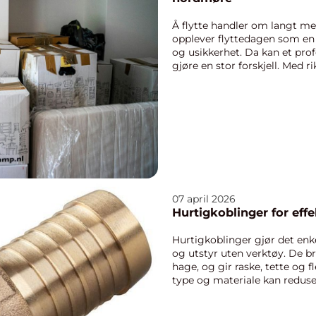
Å flytte handler om langt m
opplever flyttedagen som en 
og usikkerhet. Da kan et prof
gjøre en stor forskjell. Med ri
rasker...
07 april 2026
Hurtigkoblinger for eff
Hurtigkoblinger gjør det enk
og utstyr uten verktøy. De br
hage, og gir raske, tette og f
type og materiale kan redusere