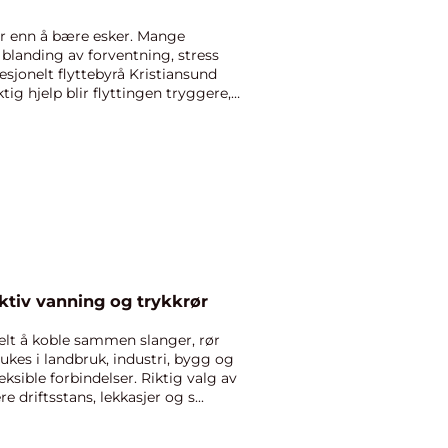
er enn å bære esker. Mange
blanding av forventning, stress
esjonelt flyttebyrå Kristiansund
ktig hjelp blir flyttingen tryggere,
ektiv vanning og trykkrør
elt å koble sammen slanger, rør
ukes i landbruk, industri, bygg og
leksible forbindelser. Riktig valg av
 driftsstans, lekkasjer og s...