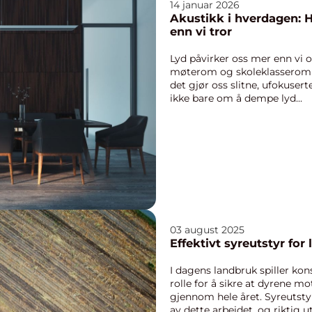
14 januar 2026
Akustikk i hverdagen: H
enn vi tror
Lyd påvirker oss mer enn vi o
møterom og skoleklasserom 
det gjør oss slitne, ufokusert
ikke bare om å dempe lyd...
03 august 2025
Effektivt syreutstyr for
I dagens landbruk spiller kon
rolle for å sikre at dyrene 
gjennom hele året. Syreutstyr 
av dette arbeidet, og riktig uts