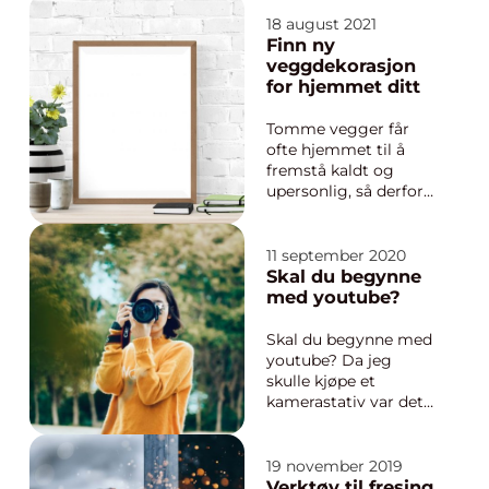
arbeidsplassen, i
institusjoner osv. Men
18 august 2021
hvilke tiltak kan du
Finn ny
gjøre for å øke
veggdekorasjon
sikkerheten i
for hjemmet ditt
hverdagen og skape
trygghet for de som
Tomme vegger får
ferdes i eiendommen?
ofte hjemmet til å
Finn d...
fremstå kaldt og
upersonlig, så derfor
velger de fleste å
finne noe de kan
dekorere veggen
11 september 2020
med. Det trenger ikke
Skal du begynne
være alle vegger i
med youtube?
rommet, men liv og
farger i rommet
Skal du begynne med
skaper varm...
youtube? Da jeg
skulle kjøpe et
kamerastativ var det
ganske overveldende
å lete fordi det er så
sinnsykt mange
19 november 2019
steder som selger, til
Verktøy til fresing