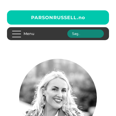
PARSONRUSSELL.
no
Menu