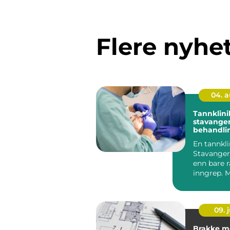
Flere nyhe
04. 
Tannklini
stavanger try
behandli
tannlege
En tannkli
Stavanger
enn bare 
inngrep. 
ønsker en
kombinasj
faglig dy...
09. j
Brakke mer enn