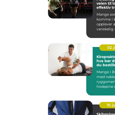
veien til 
effektiv t
Mange so
komme i b
opplever a
vanskelig 
de skal sta
02. j
Kiroprakt
hva bør du
du bestill
Mange i B
med nakk
ryggsmert
hodepine 
diffuse p
tretthet, k
10. 
Skilsmiss