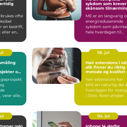
ertidig
sykdom som krever
skånsom tilnærmin
 brukes ofte
ME er en langvarig 
ksibel
energireduserende
r en bedrift,
sykdom som påvirke
 eller en
hele hverdagen til
n tre...
den som rammes.
Mange...
ul
06. jul
småling
Hair extensions i os
slik finner du riktig
sjekter og
metode og kvalitet
ggeprosjekt
hair extensions har
asjon
eg
blitt en naturlig del 
nde
hverdagen for mang
 veier eller
i Oslo. Noen ønsker
tur under
mer fylde etter...
ps...
ul
04. jul
 trener oslo
Iphone 14 derfor