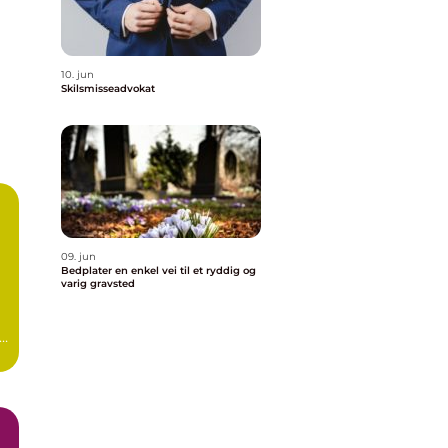
10. jun
Skilsmisseadvokat
09. jun
Bedplater en enkel vei til et ryddig og
varig gravsted
,