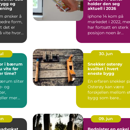
trygg og
holder den seg
rening
aktuell i 2026
m ønsker å
iphone 14 kom på
edre form,
markedet i 2022, me
t det er
har fortsatt en sterk
å vite hvor
posisjon noen år
rte. Andr...
senere. Mange som
vurde...
ul
30. jun
or i bærum
Snekker osterøy
 vite før
kvalitet i hvert
er time?
eneste bygg
ærum sliter
En erfaren snekker p
e- og
Osterøy kan være
er,
forskjellen mellom e
eller mer
bygg som bare
lager som
fungerer, og et bygg
ons...
som ...
jun
09. jun
eadvokat
Bedplater en enkel