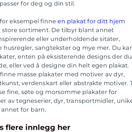
asser for deg og din stil.
for eksempel finne
en plakat for ditt hjem
store sortiment. De tilbyr blant annet
spirerende eller underholdende sitater,
husregler, sangtekster og mye mer. Du ka
kater, enten på eksisterende designs der du
lde, eller ved å designe din helt egen plakat.
 finne masse plakater med motiver av dyr,
otkunst, verdenskart eller abstrakte motiver. T
sse fine, søte og morsomme plakater for
av tegneserier, dyr, transportmidler, unik
t annet for barn.
s flere innlegg her