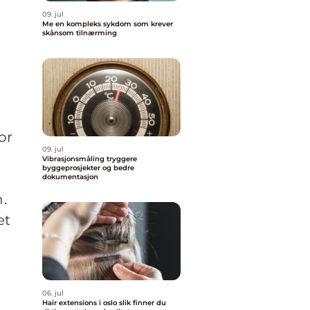
09. jul
Me en kompleks sykdom som krever
skånsom tilnærming
n
or
09. jul
Vibrasjonsmåling tryggere
byggeprosjekter og bedre
dokumentasjon
.
et
06. jul
Hair extensions i oslo slik finner du