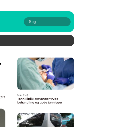
04. aug
ion
Tannklinikk stavanger trygg
behandling og gode tannleger