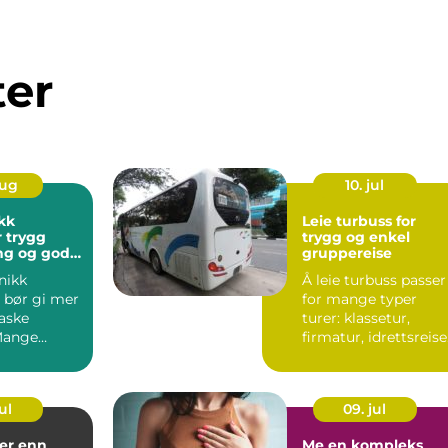
ter
aug
10. jul
kk
Leie turbuss for
gg
trygg og enkel
ng og gode
gruppereise
r
nikk
Å leie turbuss passer
 bør gi mer
for mange typer
raske
turer: klassetur,
Mange
firmatur, idrettsreise
pensjonisttur eller ...
on av
ul
09. jul
Me en kompleks