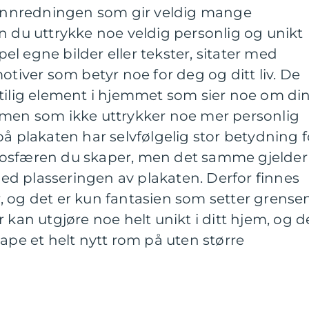
i innredningen som gir veldig mange
n du uttrykke noe veldig personlig og unikt
l egne bilder eller tekster, sitater med
otiver som betyr noe for deg og ditt liv. De
stilig element i hjemmet som sier noe om di
 men som ikke uttrykker noe mer personlig
på plakaten har selvfølgelig stor betydning f
mosfæren du skaper, men det samme gjelder
lmed plasseringen av plakaten. Derfor finnes
 og det er kun fantasien som setter grensen
 kan utgjøre noe helt unikt i ditt hjem, og d
kape et helt nytt rom på uten større