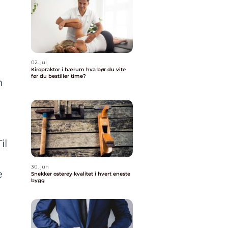
02. jul
Kiropraktor i bærum hva bør du vite
før du bestiller time?
n
il
30. jun
e
Snekker osterøy kvalitet i hvert eneste
bygg