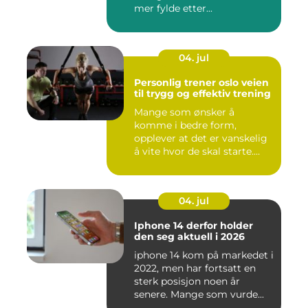
mer fylde etter...
04. jul
Personlig trener oslo veien
til trygg og effektiv trening
Mange som ønsker å
komme i bedre form,
opplever at det er vanskelig
å vite hvor de skal starte.
Andr...
04. jul
Iphone 14 derfor holder
den seg aktuell i 2026
iphone 14 kom på markedet i
2022, men har fortsatt en
sterk posisjon noen år
senere. Mange som vurde...