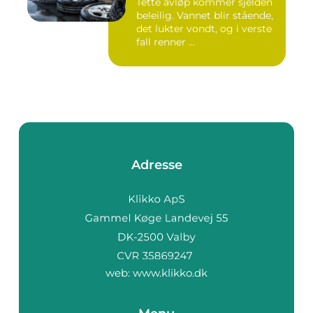
Tette avløp kommer sjelden
beleilig. Vannet blir stående,
det lukter vondt, og i verste
fall renner ...
Adresse
web:
www.klikko.dk