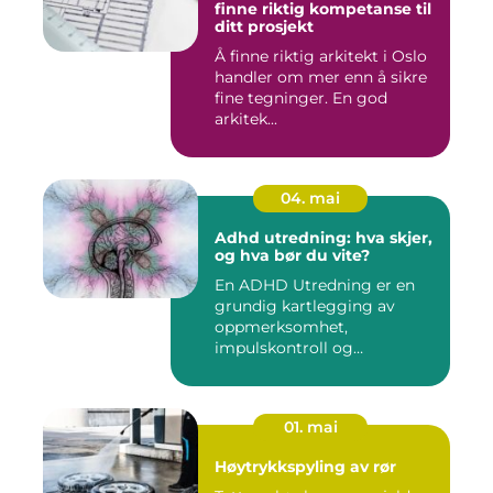
finne riktig kompetanse til
ditt prosjekt
Å finne riktig arkitekt i Oslo
handler om mer enn å sikre
fine tegninger. En god
arkitek...
04. mai
Adhd utredning: hva skjer,
og hva bør du vite?
En ADHD Utredning er en
grundig kartlegging av
oppmerksomhet,
impulskontroll og
aktivitetsnivå for å...
01. mai
Høytrykkspyling av rør