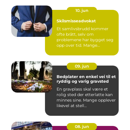
10. jun
Skilsmisseadvokat
Et samlivsbrudd kommer
ofte brått, selv om
problemene har bygget seg
opp over tid. Mange
opplever en...
09. jun
Bedplater en enkel vei til et
ryddig og varig gravsted
En gravplass skal være et
rolig sted der etterlatte kan
minnes sine. Mange opplever
likevel at stell...
08. jun