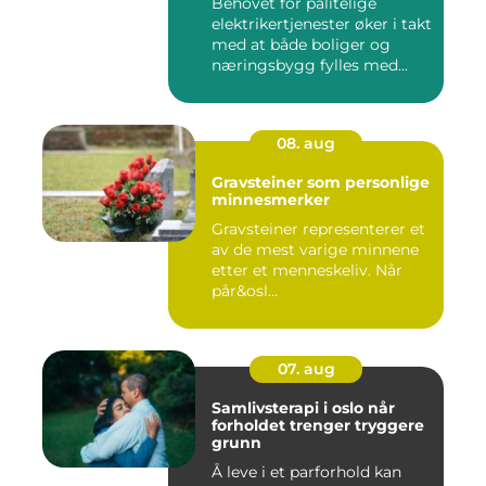
Behovet for pålitelige
elektrikertjenester øker i takt
med at både boliger og
næringsbygg fylles med...
08. aug
Gravsteiner som personlige
minnesmerker
Gravsteiner representerer et
av de mest varige minnene
etter et menneskeliv. Når
pår&osl...
07. aug
Samlivsterapi i oslo når
forholdet trenger tryggere
grunn
Å leve i et parforhold kan