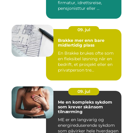
firmatur, idrettsreise,
pensjonisttur eller ...
09. jul
Brakke mer enn bare
midlertidig plass
En Brakke brukes ofte som
en fleksibel løsning når en
bedrift, et prosjekt eller en
privatperson tre...
09. jul
Me en kompleks sykdom
som krever skånsom
tilnærming
ME er en langvarig og
energireduserende sykdom
som påvirker hele hverdagen